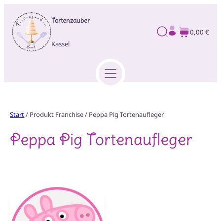
Zum
Tortenzauber
Inhalt
0,00 €
springen
Kassel
Start
/ Produkt Franchise / Peppa Pig Tortenaufleger
Peppa Pig Tortenaufleger