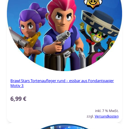
Brawl Stars Tortenaufleger rund – essbar aus Fondantpapier
Motiv 3
6,99
€
inkl. 7 % MwSt.
zzgl.
Versandkosten