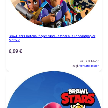
Brawl Stars Tortenaufleger rund – essbar aus Fondantpapier
Motiv 2
6,99
€
inkl. 7 % MwSt.
zzgl.
Versandkosten