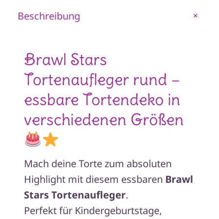
–
Beschreibung
+
essbar
aus
Fondantpapier
Brawl Stars
Motiv
Tortenaufleger rund –
1
Menge
essbare Tortendeko in
verschiedenen Größen
Mach deine Torte zum absoluten
Highlight mit diesem essbaren
Brawl
Stars Tortenaufleger
.
Perfekt für Kindergeburtstage,