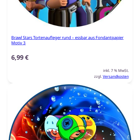
Brawl Stars Tortenaufleger rund – essbar aus Fondantpapier
Motiv 3
6,99
€
inkl. 7 % MwSt.
zzgl.
Versandkosten