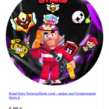
Brawl Stars Tortenaufleger rund – essbar aus Fondantpapier
Motiv 6
6,99
€