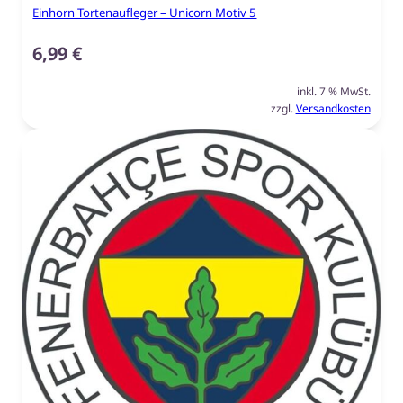
Einhorn Tortenaufleger – Unicorn Motiv 5
6,99
€
inkl. 7 % MwSt.
zzgl.
Versandkosten