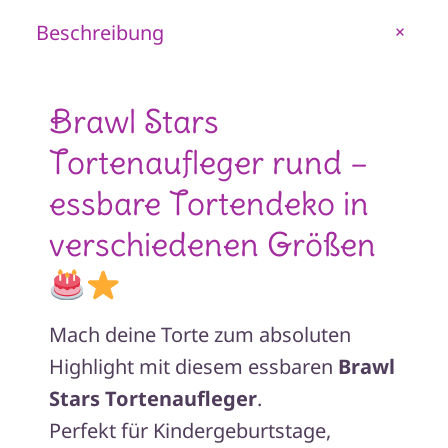
–
Beschreibung
+
essbar
aus
Fondantpapier
Brawl Stars
Motiv
Tortenaufleger rund –
2
Menge
essbare Tortendeko in
verschiedenen Größen
Mach deine Torte zum absoluten
Highlight mit diesem essbaren
Brawl
Stars Tortenaufleger
.
Perfekt für Kindergeburtstage,