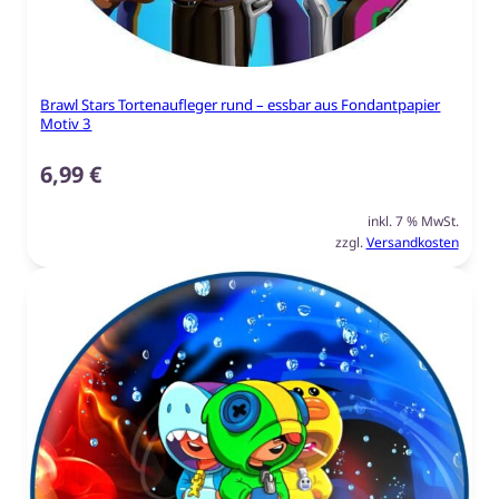
Brawl Stars Tortenaufleger rund – essbar aus Fondantpapier
Motiv 3
6,99
€
inkl. 7 % MwSt.
zzgl.
Versandkosten