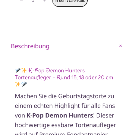
−
+
In den Warenkorb
K-
Pop
Demon
Hunters
Beschreibung
+
Tortenaufleger
Motiv
6
K-Pop Demon Hunters
Menge
Tortenaufleger – Rund 15, 18 oder 20 cm
Machen Sie die Geburtstagstorte zu
einem echten Highlight für alle Fans
von
K-Pop Demon Hunters
! Dieser
hochwertige essbare Tortenaufleger
wird auf Premium-Fondantpapier