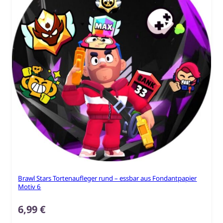
Brawl Stars Tortenaufleger rund – essbar aus Fondantpapier
Motiv 6
6,99
€