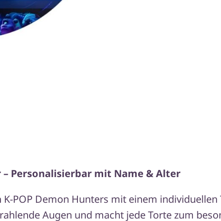
Demon
Hunters
Tortenaufleger
–
Motiv
4
Menge
– Personalisierbar mit Name & Alter
n K-POP Demon Hunters mit einem individuellen T
 strahlende Augen und macht jede Torte zum bes