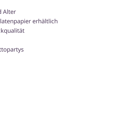
 Alter
atenpapier erhältlich
kqualität
ttopartys