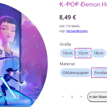
K-POP Demon Hunt
8,49 €
inkl. 7 % MwSt.
zzgl.
Versandkosten
Größe
10cm
15cm
18cm
Material
Oblatenpapier
Fondan
K-
−
+
In den Ware
POP