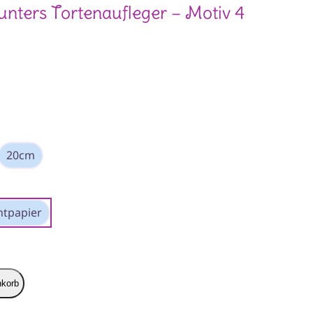
ers Tortenaufleger – Motiv 4
20cm
tpapier
nkorb