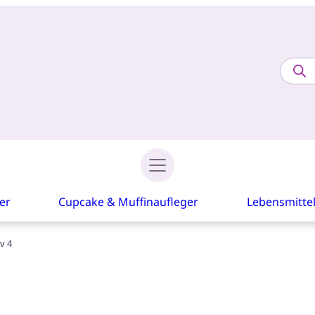
Prod
sear
er
Cupcake & Muffinaufleger
Lebensmitte
v 4