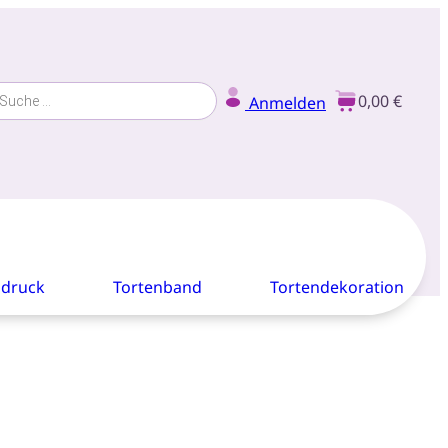
ucts
0,00 €
Anmelden
ch
ldruck
Tortenband
Tortendekoration