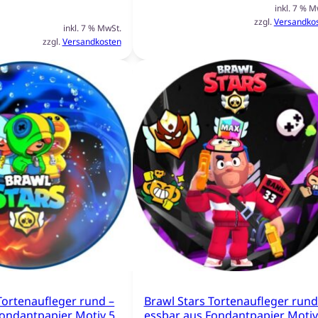
inkl. 7 % M
zzgl.
Versandko
inkl. 7 % MwSt.
zzgl.
Versandkosten
Tortenaufleger rund –
Brawl Stars Tortenaufleger rund
Fondantpapier Motiv 5
essbar aus Fondantpapier Motiv