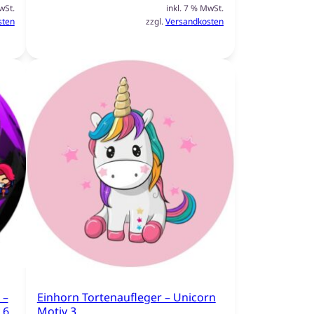
wSt.
inkl. 7 % MwSt.
sten
zzgl.
Versandkosten
 –
Einhorn Tortenaufleger – Unicorn
 6
Motiv 3