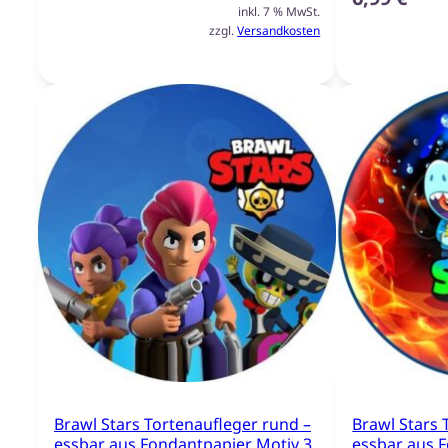
inkl. 7 % MwSt.
zzgl.
Versandkosten
Brawl Stars Tortenaufleger rund –
Brawl Stars 
essbar aus Fondantpapier Motiv 3
essbar aus 