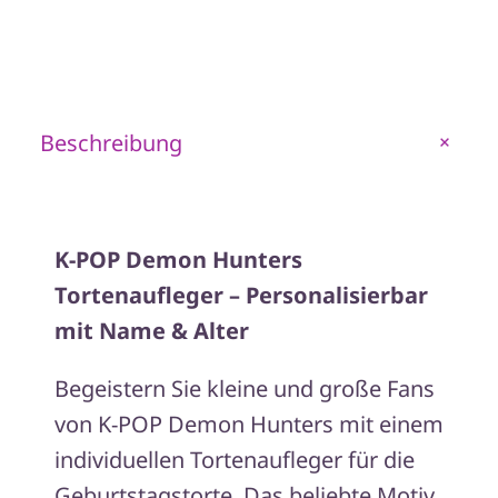
POP
Demon
Hunters
Tortenaufleger
Beschreibung
+
–
Motiv
1
Menge
K-POP Demon Hunters
Tortenaufleger – Personalisierbar
mit Name & Alter
Begeistern Sie kleine und große Fans
von K-POP Demon Hunters mit einem
individuellen Tortenaufleger für die
Geburtstagstorte. Das beliebte Motiv