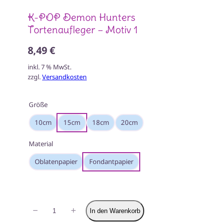
K-POP Demon Hunters
Tortenaufleger – Motiv 1
8,49 €
inkl. 7 % MwSt.
zzgl.
Versandkosten
Größe
10cm
15cm
18cm
20cm
Material
Oblatenpapier
Fondantpapier
K-
−
+
In den Warenkorb