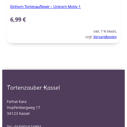
Einhorn Tortenaufleger – Unicorn Motiv 1
6,99
€
inkl. 7 % MwSt.
zzgl.
Versandkosten
Tortenzauber Kassel
Ferhat Kara
Hopfenbergweg 17
34123 Kassel
Tel.:
015901624891