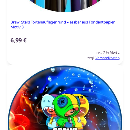
Brawl Stars Tortenaufleger rund – essbar aus Fondantpapier
Motiv 3
6,99
€
inkl. 7 % MwSt.
zzgl.
Versandkosten